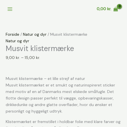
Gå
0,00
kr.
til
indholdet
Forside
/
Natur og dyr
/ Musvit klistermærke
Natur og dyr
Musvit klistermærke
Prisinterval:
9,00
kr.
–
15,00
kr.
9,00 kr.
til
15,00 kr.
Musvit klistermærke – et lille strejf af natur
Musvit klistermærket er et smukt og naturinspireret sticker
med motiv af en af Danmarks mest elskede småfugle. Det
flotte design passer perfekt til vægge, opbevaringskasser,
drikkedunke og andre glatte overflader, hvor du ønsker et
personligt og hyggeligt udtryk.
Klistermærket er fremstillet i holdbar folie med klare farver og