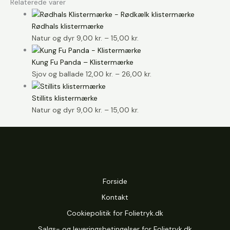
Relaterede varer
Rødhals klistermærke
Prisinterval:
Natur og dyr
9,00
kr.
–
15,00
kr.
9,00 kr.
til
Kung Fu Panda – Klistermærke
15,00 kr.
Prisinterval:
Sjov og ballade
12,00
kr.
–
26,00
kr.
12,00 kr.
til
Stillits klistermærke
26,00 kr.
Prisinterval:
Natur og dyr
9,00
kr.
–
15,00
kr.
9,00 kr.
til
15,00 kr.
Forside
Kontakt
Cookiepolitik for Folietryk.dk
Salgs- og leveringsbetingelser for Folietryk.dk