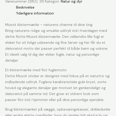
Varenummer (SKU):
29
Kategori:
Natur og dyr
Beskrivelse
Yderligere information
Musvit klistermærke – naturens charme til dine ting
Bring naturens rolige og smukke udtryk ind i hverdagen med
dette flotte Musvit klistermærke. Den velkendte lille fugl er
elsket for sit livlige udseende og fine farver og her får du et
dekorativt motiv der passer perfekt til både børn og voksne.
Et ideelt valg til dig der elsker fugle, natur og personlige
detaljer.
Et klistermærke med flot fuglemotiv
Dette Musvit sticker er designet med fokus på et naturtro og
indbydende udtryk. Fuglens karakteristiske gule bryst, sorte
hoved og elegante detaljer gør motivet let genkendeligt og
dekorativt på samme tid. Det giver et stilrent look som
passer flot ind i hjemmet eller på dine personlige ejendele.
Brug klistermærket på vægge, opbevaringskasser, drikkedunke
eller andre glatte overflader, hvor du ønsker lidt ekstra liv og