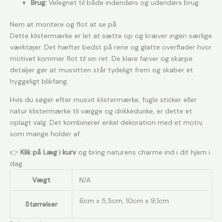
Brug:
Velegnet til både indendørs og udendørs brug
Nem at montere og flot at se på
Dette klistermærke er let at sætte op og kræver ingen særlige
værktøjer. Det hæfter bedst på rene og glatte overflader hvor
motivet kommer flot til sin ret. De klare farver og skarpe
detaljer gør at musvitten står tydeligt frem og skaber et
hyggeligt blikfang.
Hvis du søger efter musvit klistermærke, fugle sticker eller
natur klistermærke til vægge og drikkedunke, er dette et
oplagt valg. Det kombinerer enkel dekoration med et motiv,
som mange holder af.
👉
Klik på Læg i kurv
og bring naturens charme ind i dit hjem i
dag.
Vægt
N/A
6cm x 5,5cm, 10cm x 9,1cm
Størrelser