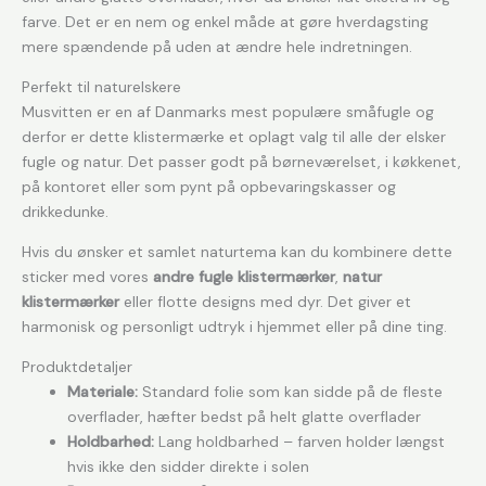
farve. Det er en nem og enkel måde at gøre hverdagsting
mere spændende på uden at ændre hele indretningen.
Perfekt til naturelskere
Musvitten er en af Danmarks mest populære småfugle og
derfor er dette klistermærke et oplagt valg til alle der elsker
fugle og natur. Det passer godt på børneværelset, i køkkenet,
på kontoret eller som pynt på opbevaringskasser og
drikkedunke.
Hvis du ønsker et samlet naturtema kan du kombinere dette
sticker med vores
andre fugle klistermærker
,
natur
klistermærker
eller flotte designs med dyr. Det giver et
harmonisk og personligt udtryk i hjemmet eller på dine ting.
Produktdetaljer
Materiale:
Standard folie som kan sidde på de fleste
overflader, hæfter bedst på helt glatte overflader
Holdbarhed:
Lang holdbarhed – farven holder længst
hvis ikke den sidder direkte i solen