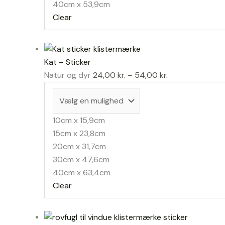
40cm x 53,9cm
Clear
Kat – Sticker
Prisinterval:
Natur og dyr
24,00
kr.
–
54,00
kr.
24,00 kr.
til
54,00 kr.
10cm x 15,9cm
15cm x 23,8cm
20cm x 31,7cm
30cm x 47,6cm
40cm x 63,4cm
Clear