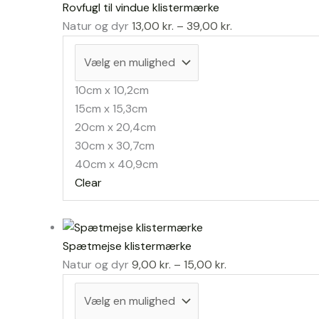
Rovfugl til vindue klistermærke
Prisinterval:
Natur og dyr
13,00
kr.
–
39,00
kr.
13,00 kr.
til
39,00 kr.
10cm x 10,2cm
15cm x 15,3cm
20cm x 20,4cm
30cm x 30,7cm
40cm x 40,9cm
Clear
Spætmejse klistermærke
Prisinterval:
Natur og dyr
9,00
kr.
–
15,00
kr.
9,00 kr.
til