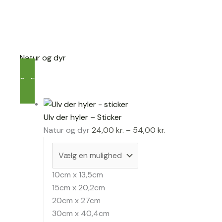
Natur og dyr
Se Flere
Ulv der hyler – Sticker
Prisinterval:
Natur og dyr
24,00
kr.
–
54,00
kr.
24,00 kr.
til
54,00 kr.
10cm x 13,5cm
15cm x 20,2cm
20cm x 27cm
30cm x 40,4cm