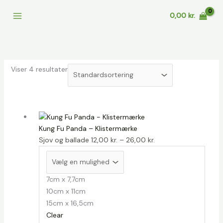
Gå
0,00
kr.
til
indholdet
Viser 4 resultater
Kung Fu Panda – Klistermærke
Prisinterval:
Sjov og ballade
12,00
kr.
–
26,00
kr.
12,00 kr.
til
26,00 kr.
7cm x 7,7cm
10cm x 11cm
15cm x 16,5cm
Clear