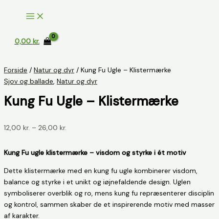
Gå
til
indholdet
0,00
kr.
Forside
/
Natur og dyr
/ Kung Fu Ugle – Klistermærke
Sjov og ballade
,
Natur og dyr
Kung Fu Ugle – Klistermærke
Prisinterval:
12,00
kr.
–
26,00
kr.
12,00 kr.
til
Kung Fu ugle klistermærke – visdom og styrke i ét motiv
26,00 kr.
Dette klistermærke med en kung fu ugle kombinerer visdom,
balance og styrke i et unikt og iøjnefaldende design. Uglen
symboliserer overblik og ro, mens kung fu repræsenterer disciplin
og kontrol, sammen skaber de et inspirerende motiv med masser
af karakter.