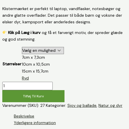
Klistermærket er perfekt til laptop, vandflasker, notesbøger og
andre glatte overflader. Det passer til både børn og voksne der
elsker dyr, kampsport eller anderledes designs.
Klik på Læg i kurv
og
få et farverigt motiv, der spreder glæde
og god stemning.
7cm x 7,3cm
Størrelser
10cm x 10,5cm
15cm x 15,7cm
Ryd
Kung
Fu
Tilføj Til Kurv
Ugle
-
Varenummer (SKU):
27
Kategorier:
Sjov og ballade
,
Natur og dyr
Klistermærke
Beskrivelse
antal
Yderligere information