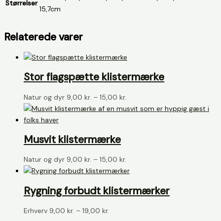
Størrelser
15,7cm
Relaterede varer
Stor flagspætte klistermærke
Prisinterval:
Natur og dyr
9,00
kr.
–
15,00
kr.
9,00 kr.
til
15,00 kr.
Musvit klistermærke
Prisinterval:
Natur og dyr
9,00
kr.
–
15,00
kr.
9,00 kr.
til
Rygning forbudt klistermærker
15,00 kr.
Prisinterval:
Erhverv
9,00
kr.
–
19,00
kr.