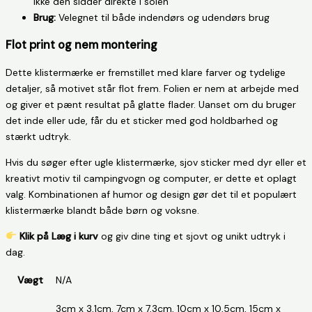
ikke den sidder direkte i solen
Brug:
Velegnet til både indendørs og udendørs brug
Flot print og nem montering
Dette klistermærke er fremstillet med klare farver og tydelige
detaljer, så motivet står flot frem. Folien er nem at arbejde med
og giver et pænt resultat på glatte flader. Uanset om du bruger
det inde eller ude, får du et sticker med god holdbarhed og
stærkt udtryk.
Hvis du søger efter ugle klistermærke, sjov sticker med dyr eller et
kreativt motiv til campingvogn og computer, er dette et oplagt
valg. Kombinationen af humor og design gør det til et populært
klistermærke blandt både børn og voksne.
Klik på Læg i kurv
og giv dine ting et sjovt og unikt udtryk i
dag.
Vægt
N/A
3cm x 3,1cm, 7cm x 7,3cm, 10cm x 10,5cm, 15cm x