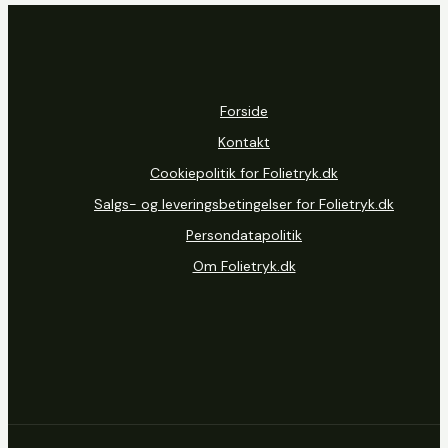
9,00 kr.
til
19,00 kr.
Forside
Kontakt
Cookiepolitik for Folietryk.dk
Salgs- og leveringsbetingelser for Folietryk.dk
Persondatapolitik
Om Folietryk.dk