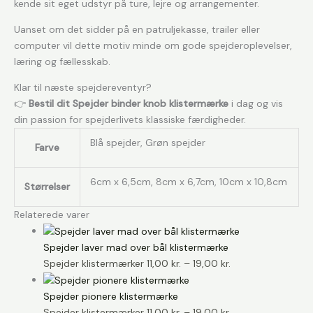
kende sit eget udstyr på ture, lejre og arrangementer.
Uanset om det sidder på en patruljekasse, trailer eller
computer vil dette motiv minde om gode spejderoplevelser,
læring og fællesskab.
Klar til næste spejdereventyr?
👉
Bestil dit Spejder binder knob klistermærke
i dag og vis
din passion for spejderlivets klassiske færdigheder.
Blå spejder, Grøn spejder
Farve
6cm x 6,5cm, 8cm x 6,7cm, 10cm x 10,8cm
Størrelser
Relaterede varer
Spejder laver mad over bål klistermærke
Prisinterval:
Spejder klistermærker
11,00
kr.
–
19,00
kr.
11,00 kr.
til
Spejder pionere klistermærke
19,00 kr.
Prisinterval:
Spejder klistermærker
11,00
kr.
–
19,00
kr.