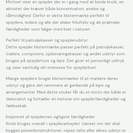
Motivet viser en spejder der er i gang med at binde knob, en
aktivitet der kræver både koncentration, øvelse og
tålmodighed. Derfor er dette klistermærke perfekt til
spejdere, ledere og alle der elsker friluftsliv og de praktiske
færdigheder som følger med livet i naturen.
Perfekt til patruljekasser og spejderudstyr
Dette spejder klistermærke passer perfekt på patruljekasser,
trailere, computere, opbevaringskasser og andet udstyr som
bruges på spejderture og lejre. Det giver et personligt udtryk
og viser samtidig din interesse for spejderlivet.
Mange spejdere bruger klistermærker til at markere deres
udstyr og gøre det nemmere at genkende på lejre og
arrangementer. Med dette sticker får du et motiv der både er
dekorativt og fortæller en historie om spejderfærdigheder og
fællesskab.
Inspireret af spejdernes vigtigste færdigheder
Knob bruges overalt i spejderarbejdet. Uanset om der skal
bygges pionerkonstruktioner, rejses telte eller sikres udstyr er