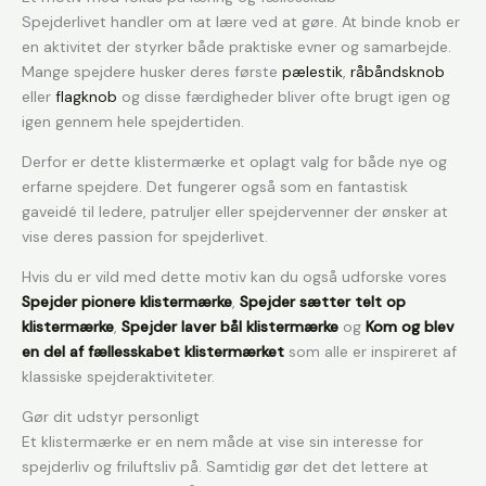
Spejderlivet handler om at lære ved at gøre. At binde knob er
en aktivitet der styrker både praktiske evner og samarbejde.
Mange spejdere husker deres første
pælestik
,
råbåndsknob
eller
flagknob
og disse færdigheder bliver ofte brugt igen og
igen gennem hele spejdertiden.
Derfor er dette klistermærke et oplagt valg for både nye og
erfarne spejdere. Det fungerer også som en fantastisk
gaveidé til ledere, patruljer eller spejdervenner der ønsker at
vise deres passion for spejderlivet.
Hvis du er vild med dette motiv kan du også udforske vores
Spejder pionere klistermærke
,
Spejder sætter telt op
klistermærke
,
Spejder laver bål klistermærke
og
Kom og blev
en del af fællesskabet klistermærket
som alle er inspireret af
klassiske spejderaktiviteter.
Gør dit udstyr personligt
Et klistermærke er en nem måde at vise sin interesse for
spejderliv og friluftsliv på. Samtidig gør det det lettere at