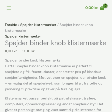
Gå
0,00
kr.
til
indholdet
Forside
/
Spejder klistermærker
/ Spejder binder knob
klistermærke
Spejder klistermærker
Spejder binder knob klistermærke
Prisinterval:
11,00
kr.
–
19,00
kr.
11,00 kr.
Spejder binder knob klistermærke
til
Dette Spejder binder knob klistermærke er perfekt til
19,00 kr.
spejdere og friluftsentusiaster, der sætter pris på klassiske
spejderfærdigheder. Motivet viser en spejder, der binder knob
– en vigtig del af spejderlivet, som bruges til alt fra telte og
pionering til praktiske opgaver på ture og lejre.
Klistermærket passer perfekt på patruljekasser, trailere,
computere, opbevaringskasser og andet spejderudstyr. Det
giver et personligt præg og viser samtidig din interesse for