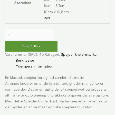
Størrelser
8cm x 6,7cm
10cm x 10,8cm
Ryd
Spejder
binder
knob
Tilføj Til Kurv
klistermærke
Varenummer (SKU):
45
Kategori:
Spejder klistermærker
antal
Beskrivelse
Yderligere information
En klassisk spejderfærdighed samlet i ét motiv
At binde knob er en af de første færdigheder mange lærer
som spejder. Det er en vigtig del af spejderlivet og bruges til
alt fra telte og pionering til praktiske opgaver på lejre og ture.
Med dette Spejder binder knob klistermærke får du et motiv
der hylder en af de mest ikoniske spejderaktiviteter.