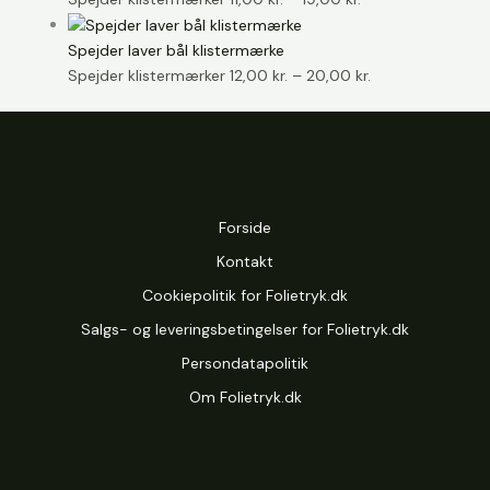
11,00 kr.
til
Spejder laver bål klistermærke
19,00 kr.
Prisinterval:
Spejder klistermærker
12,00
kr.
–
20,00
kr.
12,00 kr.
til
20,00 kr.
Forside
Kontakt
Cookiepolitik for Folietryk.dk
Salgs- og leveringsbetingelser for Folietryk.dk
Persondatapolitik
Om Folietryk.dk