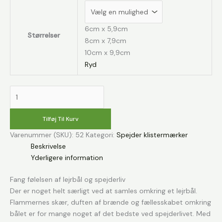
6cm x 5,9cm
Størrelser
8cm x 7,9cm
10cm x 9,9cm
Ryd
Spejder
laver
bål
Tilføj Til Kurv
klistermærke
Varenummer (SKU):
52
Kategori:
Spejder klistermærker
antal
Beskrivelse
Yderligere information
Fang følelsen af lejrbål og spejderliv
Der er noget helt særligt ved at samles omkring et lejrbål.
Flammernes skær, duften af brænde og fællesskabet omkring
bålet er for mange noget af det bedste ved spejderlivet. Med