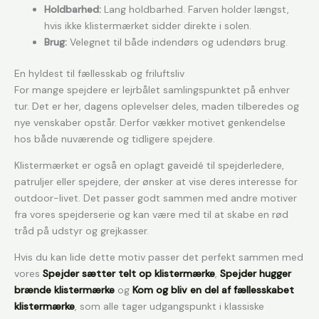
Holdbarhed:
Lang holdbarhed. Farven holder længst,
hvis ikke klistermærket sidder direkte i solen.
Brug:
Velegnet til både indendørs og udendørs brug.
En hyldest til fællesskab og friluftsliv
For mange spejdere er lejrbålet samlingspunktet på enhver
tur. Det er her, dagens oplevelser deles, maden tilberedes og
nye venskaber opstår. Derfor vækker motivet genkendelse
hos både nuværende og tidligere spejdere.
Klistermærket er også en oplagt gaveidé til spejderledere,
patruljer eller spejdere, der ønsker at vise deres interesse for
outdoor-livet. Det passer godt sammen med andre motiver
fra vores spejderserie og kan være med til at skabe en rød
tråd på udstyr og grejkasser.
Hvis du kan lide dette motiv passer det perfekt sammen med
vores
Spejder sætter telt op klistermærke
,
Spejder hugger
brænde klistermærke
og
Kom og bliv en del af fællesskabet
klistermærke
, som alle tager udgangspunkt i klassiske