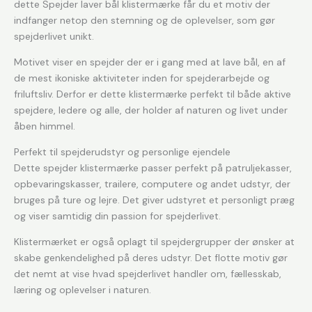
dette Spejder laver bål klistermærke får du et motiv der
indfanger netop den stemning og de oplevelser, som gør
spejderlivet unikt.
Motivet viser en spejder der er i gang med at lave bål, en af
de mest ikoniske aktiviteter inden for spejderarbejde og
friluftsliv. Derfor er dette klistermærke perfekt til både aktive
spejdere, ledere og alle, der holder af naturen og livet under
åben himmel.
Perfekt til spejderudstyr og personlige ejendele
Dette spejder klistermærke passer perfekt på patruljekasser,
opbevaringskasser, trailere, computere og andet udstyr, der
bruges på ture og lejre. Det giver udstyret et personligt præg
og viser samtidig din passion for spejderlivet.
Klistermærket er også oplagt til spejdergrupper der ønsker at
skabe genkendelighed på deres udstyr. Det flotte motiv gør
det nemt at vise hvad spejderlivet handler om, fællesskab,
læring og oplevelser i naturen.