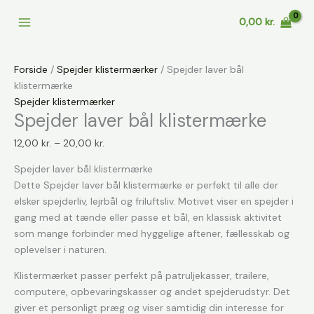
Gå
0,00
kr.
til
indholdet
Forside
/
Spejder klistermærker
/ Spejder laver bål
klistermærke
Spejder klistermærker
Spejder laver bål klistermærke
Prisinterval:
12,00
kr.
–
20,00
kr.
12,00 kr.
Spejder laver bål klistermærke
til
Dette Spejder laver bål klistermærke er perfekt til alle der
20,00 kr.
elsker spejderliv, lejrbål og friluftsliv. Motivet viser en spejder i
gang med at tænde eller passe et bål, en klassisk aktivitet
som mange forbinder med hyggelige aftener, fællesskab og
oplevelser i naturen.
Klistermærket passer perfekt på patruljekasser, trailere,
computere, opbevaringskasser og andet spejderudstyr. Det
giver et personligt præg og viser samtidig din interesse for