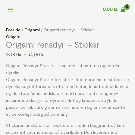
Gå
0,00
kr.
til
indholdet
Forside
/
Origami
/ Origami rensdyr – Sticker
Origami
Origami rensdyr – Sticker
Prisinterval:
18,00
kr.
–
54,00
kr.
18,00 kr.
Origami Rensdyr Sticker – inspireret af naturen og nordens
til
dyreliv
54,00 kr.
Origami Rensdyr Sticker forestiller et af nordens mest ikoniske
dyr. Rensdyret forbindes ofte med natur, frihed, udholdenhed
og de store åbne landskaber mod nord. I dette origami-
inspirerede design får dyret et flot og kreativt udtryk der
passer perfekt til dig som elsker naturen og ønsker at sætte
et personligt præg på dine ting.
Stickeren er skåret ud i kvalitetsfolie uden baggrund, så kun
selve motivet monteres på overfladen. Den leveres med