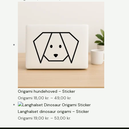
19,00 kr.
til
49,00 kr.
Origami hundehoved – Sticker
Prisinterval:
Origami
18,00
kr.
–
49,00
kr.
18,00 kr.
til
Langhalset dinosaur origami – Sticker
49,00 kr.
Prisinterval:
Origami
19,00
kr.
–
53,00
kr.
19,00 kr.