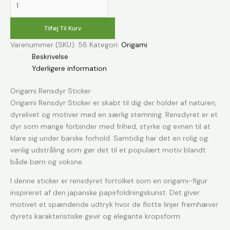
rensdyr
-
Tilføj Til Kurv
Sticker
Varenummer (SKU):
58
Kategori:
Origami
antal
Beskrivelse
Yderligere information
Origami Rensdyr Sticker
Origami Rensdyr Sticker er skabt til dig der holder af naturen,
dyrelivet og motiver med en særlig stemning. Rensdyret er et
dyr som mange forbinder med frihed, styrke og evnen til at
klare sig under barske forhold. Samtidig har det en rolig og
venlig udstråling som gør det til et populært motiv blandt
både børn og voksne.
I denne sticker er rensdyret fortolket som en origami-figur
inspireret af den japanske papirfoldningskunst. Det giver
motivet et spændende udtryk hvor de flotte linjer fremhæver
dyrets karakteristiske gevir og elegante kropsform.