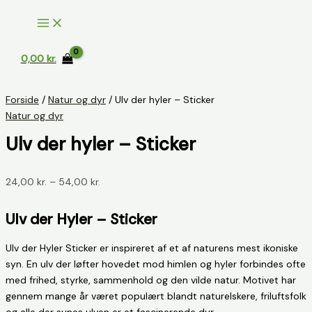
Gå
til
indholdet
0,00
kr.
Forside
/
Natur og dyr
/ Ulv der hyler – Sticker
Natur og dyr
Ulv der hyler – Sticker
Prisinterval:
24,00
kr.
–
54,00
kr.
24,00 kr.
til
Ulv der Hyler – Sticker
54,00 kr.
Ulv der Hyler Sticker er inspireret af et af naturens mest ikoniske
syn. En ulv der løfter hovedet mod himlen og hyler forbindes ofte
med frihed, styrke, sammenhold og den vilde natur. Motivet har
gennem mange år været populært blandt naturelskere, friluftsfolk
og alle der synes ulven er et fascinerende dyr.