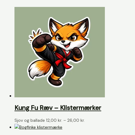
Kung Fu Ræv – Klistermærker
Prisinterval:
Sjov og ballade
12,00
kr.
–
26,00
kr.
12,00 kr.
til