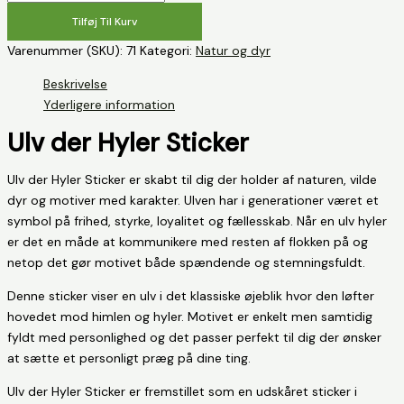
der
Tilføj Til Kurv
hyler
-
Varenummer (SKU):
71
Kategori:
Natur og dyr
Sticker
Beskrivelse
antal
Yderligere information
Ulv der Hyler Sticker
Ulv der Hyler Sticker er skabt til dig der holder af naturen, vilde
dyr og motiver med karakter. Ulven har i generationer været et
symbol på frihed, styrke, loyalitet og fællesskab. Når en ulv hyler
er det en måde at kommunikere med resten af flokken på og
netop det gør motivet både spændende og stemningsfuldt.
Denne sticker viser en ulv i det klassiske øjeblik hvor den løfter
hovedet mod himlen og hyler. Motivet er enkelt men samtidig
fyldt med personlighed og det passer perfekt til dig der ønsker
at sætte et personligt præg på dine ting.
Ulv der Hyler Sticker er fremstillet som en udskåret sticker i