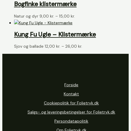
Bogfinke klistermærke
26,00 kr.
Prisinterval:
Natur og dyr
9,00
kr.
–
15,00
kr.
9,00 kr.
til
Kung Fu Ugle – Klistermærke
15,00 kr.
Prisinterval:
Sjov og ballade
12,00
kr.
–
26,00
kr.
12,00 kr.
til
26,00 kr.
Forside
Kontakt
Cookiepolitik for Folietryk.dk
Salgs- og leveringsbetingelser for Folietryk.dk
Persondatapolitik
Om Folietryk.dk