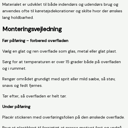
Materialet er udviklet til både indendørs og udendørs brug og
anvendes ofte til køretøjsdekorationer og skilte hvor der ønskes
lang holdbarhed.
Monteringsvejledning
Før påføring – forbered overfladen
Vælg en glat og ren overflade som glas, metal eller glat plast.
Sørg for at temperaturen er over 15 grader både på overfladen
og i rummet.
Rengør området grundigt med sprit eller mild sæbe, så støv,
snavs og fedt fjernes.
Tør efter, så overfladen er helt tør.
Under påføring
Placér stickeren med overføringsfolien på den ønskede overflade.
Brug et plastikkort til forsigtigt at presse motivet fast og undgå